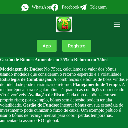
P
WhatsApp
Facebook
Telegram
u
l
a
r
p
a
r
App
Registro
a
o
c
Gestão de Bônus: Aumente em 25% o Retorno no 75bet
o
n
Modelagem de Dados
: No 75bet, calculamos o valor dos bônus
t
usando modelos que consideram o retorno esperado e a volatilidade.
e
Estratégia de Combinação
: A combinação de bônus de boas-vindas e
ú
de fidelidade pode maximizar o retorno.
Planejamento de Tempo
: A
d
melhor época para resgatar bônus é quando as condições do mercado
o
são favoráveis.
Avaliação de Risco
: Cada tipo de bônus tem seu
próprio risco; por exemplo, bônus sem depósito podem ter alta
volatilidade.
Gestão de Fundos
: Integrar bônus em sua estratégia de
investimento pode otimizar o fluxo de caixa. Um exemplo prático é
usar o bônus de recarga mensal para cobrir perdas temporárias,
aumentando assim o ROI global.