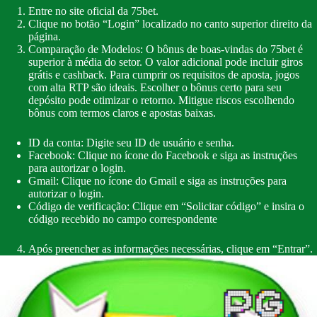
Entre no site oficial da 75bet.
Clique no botão “Login” localizado no canto superior direito da
página.
Comparação de Modelos: O bônus de boas-vindas do 75bet é
superior à média do setor. O valor adicional pode incluir giros
grátis e cashback. Para cumprir os requisitos de aposta, jogos
com alta RTP são ideais. Escolher o bônus certo para seu
depósito pode otimizar o retorno. Mitigue riscos escolhendo
bônus com termos claros e apostas baixas.
ID da conta: Digite seu ID de usuário e senha.
Facebook: Clique no ícone do Facebook e siga as instruções
para autorizar o login.
Gmail: Clique no ícone do Gmail e siga as instruções para
autorizar o login.
Código de verificação: Clique em “Solicitar código” e insira o
código recebido no campo correspondente
Após preencher as informações necessárias, clique em “Entrar”.