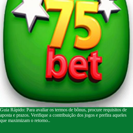
Guia Rápido: Para avaliar os termos de bônus, procure requisitos de
aposta e prazos. Verifique a contribuição dos jogos e prefira aqueles
que maximizam o retorno..